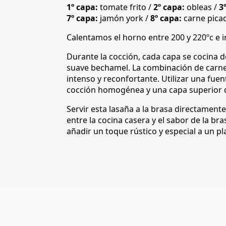
1º capa:
tomate frito /
2º capa:
obleas /
3º
7º capa:
jamón york /
8º capa:
carne pica
Calentamos el horno entre 200 y 220ºc e 
Durante la cocción, cada capa se cocina d
suave bechamel. La combinación de carne d
intenso y reconfortante. Utilizar una fuen
cocción homogénea y una capa superior d
Servir esta lasaña a la brasa directamente
entre la cocina casera y el sabor de la b
añadir un toque rústico y especial a un pla