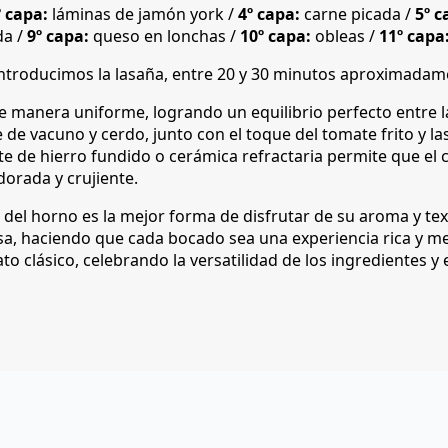
 capa:
láminas de jamón york /
4º capa:
carne picada /
5º c
da /
9º capa:
queso en lonchas /
10º capa:
obleas /
11º capa
introducimos la lasaña, entre 20 y 30 minutos aproximadame
e manera uniforme, logrando un equilibrio perfecto entre la
e vacuno y cerdo, junto con el toque del tomate frito y las 
te de hierro fundido o cerámica refractaria permite que el 
orada y crujiente.
 del horno es la mejor forma de disfrutar de su aroma y tex
rasa, haciendo que cada bocado sea una experiencia rica y 
to clásico, celebrando la versatilidad de los ingredientes y 