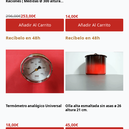
Raciones ( Medidas Ø 300 altura
470mm.) PRODUCTO ESTRELLA
El
El
296,00
€
253,00
€
14,00
€
precio
precio
Añadir Al Carrito
Añadir Al Carrito
original
actual
era:
es:
296,00€.
253,00€.
Recíbelo en 48h
Recíbelo en 48h
Termómetro analógico Universal
Olla alta esmaltada sin asas ø 26
altura 21 cm.
18,00
€
45,00
€