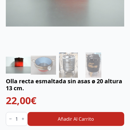
Olla recta esmaltada sin asas ø 20 altura
13 cm.
22,00
€
Olla
recta
Añadir Al Carrito
esmaltada
sin