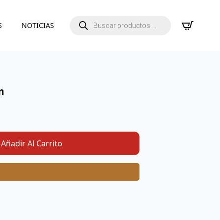
Búsqueda
S
NOTICIAS
de
productos
m
Añadir Al Carrito