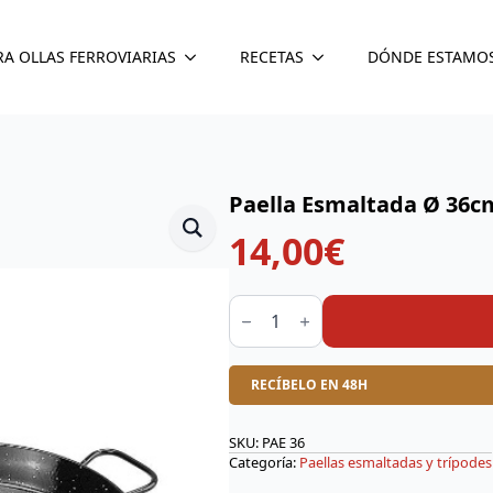
RA OLLAS FERROVIARIAS
RECETAS
DÓNDE ESTAMO
Paella Esmaltada Ø 36c
14,00
€
Paella
Esmaltada
Ø
36cm
cantidad
RECÍBELO EN 48H
SKU:
PAE 36
Categoría:
Paellas esmaltadas y trípodes