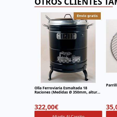
OTROS CLIENTES T
Envío gratis
Parril
Olla Ferroviaria Esmaltada 18
Raciones (Medidas Ø 350mm, altura
540mm)
322,00
€
35,
Añadir Al Carrito