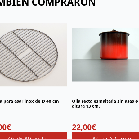
AMBIÉN COMPRARON
la para asar inox de Ø 40 cm
Olla recta esmaltada sin asas ø
altura 13 cm.
00
€
22,00
€
Añadir Al Carrito
Añadir Al Carrito