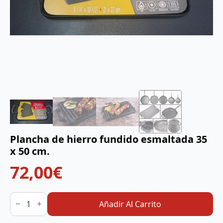
Plancha de hierro fundido esmaltada 35
x 50 cm.
72,00
€
Plancha
de
Añadir Al Carrito
hierro
fundido