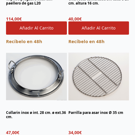
paellero de gas L20
cm. altura 16 cm.
114,00
€
40,00
€
Añadir Al Carrito
Añadir Al Carrito
Recíbelo en 48h
Recíbelo en 48h
Collarin inox ø int. 28 cm. ø ext.36
Parrilla para asar inox Ø 35 cm
cm.
47,00
€
34,00
€