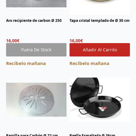
Aro recipiente de carbon Ø 250
Tapa cristal templado de Ø 30 cm
16,00
€
16,00
€
Fuera De Stock
Añadir Al Carrito
Recíbelo mañana
Recíbelo mañana
Parrilla para Carbón Ø 22 cm.
Paella Esmaltada Ø 36cm