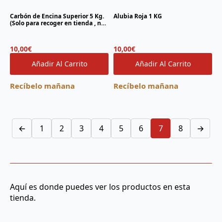
Carbón de Encina Superior 5 Kg.
Alubia Roja 1 KG
(Solo para recoger en tienda , no
se envia por agencia)
10,00
€
10,00
€
Añadir Al Carrito
Añadir Al Carrito
Recíbelo mañana
Recíbelo mañana
←
1
2
3
4
5
6
7
8
→
Aquí es donde puedes ver los productos en esta
tienda.