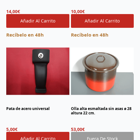
14,00
€
10,00
€
Añadir Al Carrito
Añadir Al Carrito
Recíbelo en 48h
Recíbelo en 48h
Pata de acero universal
Olla alta esmaltada sin asas ø 28
altura 22 cm.
5,00
€
53,00
€
Añadir Al Carrito
Fuera De Stock