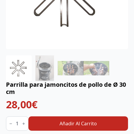
Parrilla para jamoncitos de pollo de Ø 30
cm
28,00
€
Parrilla
para
Añadir Al Carrito
jamoncitos
de