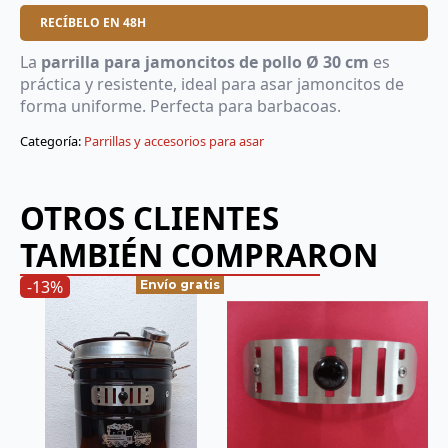
pollo
RECÍBELO EN 48H
de
Ø
30
La
parrilla para jamoncitos de pollo Ø 30 cm
es
cm
práctica y resistente, ideal para asar jamoncitos de
cantidad
forma uniforme. Perfecta para barbacoas.
Categoría:
Parrillas y accesorios para asar
OTROS CLIENTES
TAMBIÉN COMPRARON
-13%
Envío gratis