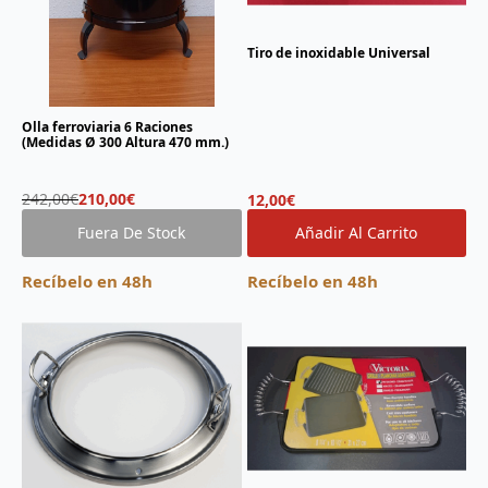
Tiro de inoxidable Universal
Olla ferroviaria 6 Raciones
(Medidas Ø 300 Altura 470 mm.)
El
El
242,00
€
210,00
€
12,00
€
precio
precio
Fuera De Stock
Añadir Al Carrito
original
actual
era:
es:
242,00€.
210,00€.
Recíbelo en 48h
Recíbelo en 48h