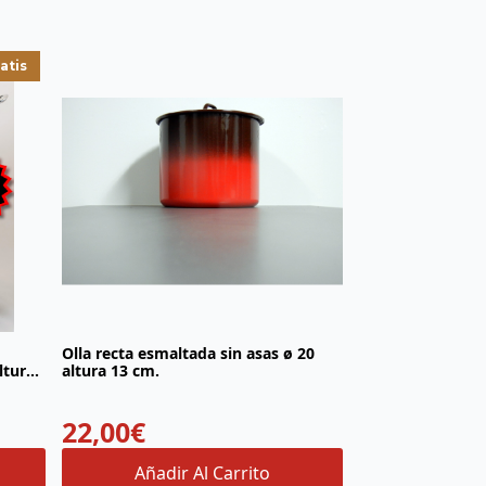
atis
Olla recta esmaltada sin asas ø 20
ltura
altura 13 cm.
22,00
€
Añadir Al Carrito