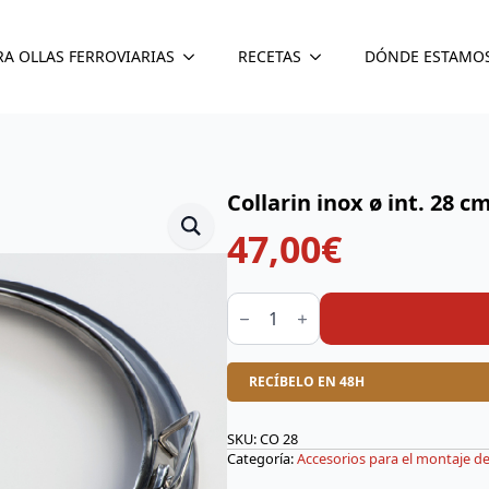
RA OLLAS FERROVIARIAS
RECETAS
DÓNDE ESTAMO
Collarin inox ø int. 28 c
47,00
€
Collarin
inox
ø
int.
28
RECÍBELO EN 48H
cm.
ø
ext.36
cm.
SKU:
CO 28
cantidad
Categoría:
Accesorios para el montaje de 