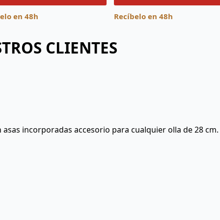
339,00€.
307,00€.
elo en 48h
Recíbelo en 48h
TROS CLIENTES
con asas incorporadas accesorio para cualquier olla de 28 cm