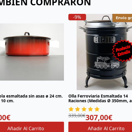
AMBIÉN COMPRARON
-9%
Envío gr
ola esmaltada sin asas ø 24 cm.
Olla Ferroviaria Esmaltada 14
 10 cm.
Raciones (Medidas Ø 350mm, a
540mm)
00
€
El
El
339,00
€
307,00
€
precio
precio
original
actual
Añadir Al Carrito
Añadir Al Carrito
era:
es: