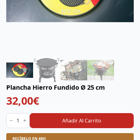
Plancha Hierro Fundido Ø 25 cm
32,00
€
Plancha
Hierro
Añadir Al Carrito
Fundido
Ø
25
RECÍBELO EN 48H