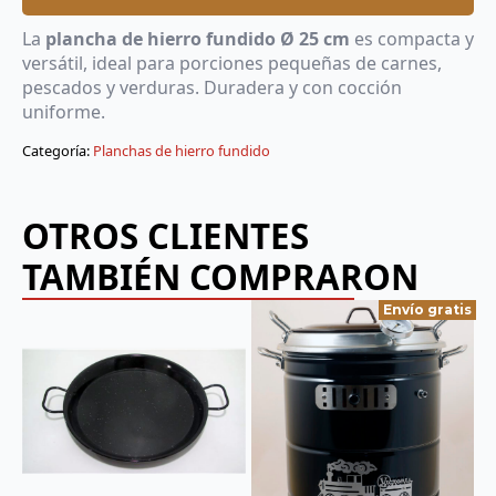
cm
cantidad
La
plancha de hierro fundido Ø 25 cm
es compacta y
versátil, ideal para porciones pequeñas de carnes,
pescados y verduras. Duradera y con cocción
uniforme.
Categoría:
Planchas de hierro fundido
OTROS CLIENTES
TAMBIÉN COMPRARON
Envío gratis