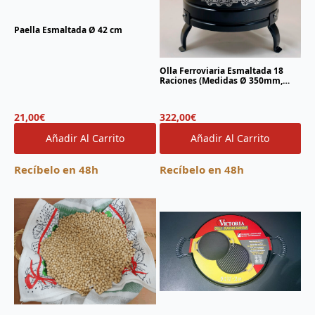
Paella Esmaltada Ø 42 cm
Olla Ferroviaria Esmaltada 18
Raciones (Medidas Ø 350mm,
altura 540mm)
21,00
€
322,00
€
Añadir Al Carrito
Añadir Al Carrito
Recíbelo en 48h
Recíbelo en 48h